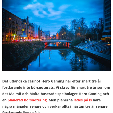
Det utländska casinot Hero Gaming har efter snart tre år
fortfarande inte börsnoterats. Vi skrev för snart tre år sen om
det Malmö och Malta-baserade spelbolaget Hero Gaming och
en
planerad börsnotering
. Men planerna
lades på is
bara
några månader senare och verkar alltså nästan tre år senare
fortfarande ligga på is.