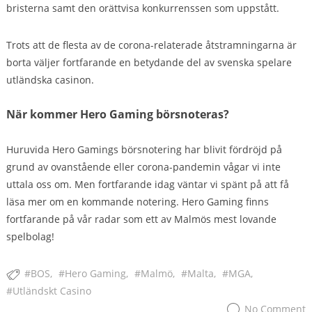
bristerna samt den orättvisa konkurrenssen som uppstått.
Trots att de flesta av de corona-relaterade åtstramningarna är
borta väljer fortfarande en betydande del av svenska spelare
utländska casinon.
När kommer Hero Gaming börsnoteras?
Huruvida Hero Gamings börsnotering har blivit fördröjd på
grund av ovanstående eller corona-pandemin vågar vi inte
uttala oss om. Men fortfarande idag väntar vi spänt på att få
läsa mer om en kommande notering. Hero Gaming finns
fortfarande på vår radar som ett av Malmös mest lovande
spelbolag!
BOS
Hero Gaming
Malmö
Malta
MGA
Utländskt Casino
No Comment