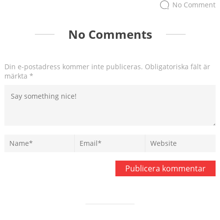
No Comment
No Comments
Din e-postadress kommer inte publiceras.
Obligatoriska fält är
märkta
*
Publicera kommentar