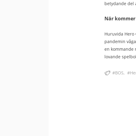
betydande del 
När kommer 
Huruvida Hero 
pandemin vågar 
en kommande no
lovande spelbo
BOS
He