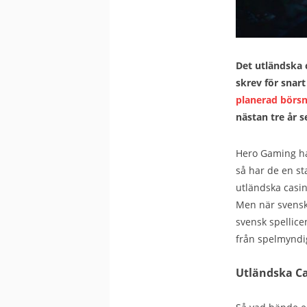
Det utländska c
skrev för snar
planerad börsn
nästan tre år s
Hero Gaming har
så har de en st
utländska casin
Men när svenska
svensk spellice
från spelmynd
Utländska Ca