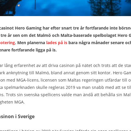
asinot Hero Gaming har efter snart tre år fortfarande inte börsno
t tre år sen om det Malmö och Malta-baserade spelbolaget Hero
otering
. Men planerna
lades på is
bara några månader senare och
enare fortfarande ligga på is.
 lång erfarenhet av att driva casinon på nätet och trots att de st
ark anknytning till Malmö, bland annat genom sitt kontor. Hero Ga
on med MGA-licens, licensen som Maltas regeringen utfärdar till o
 spelmarknaden skulle regleras 2019 va man snabb med att se till
ns. Trots sin svenska spellicens valde man ändå att behålla sin Mal
igheten MGA.
sinon i Sverige