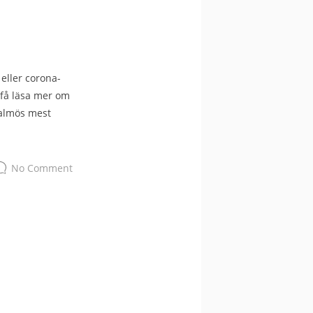
eller corona-
 få läsa mer om
Malmös mest
No Comment