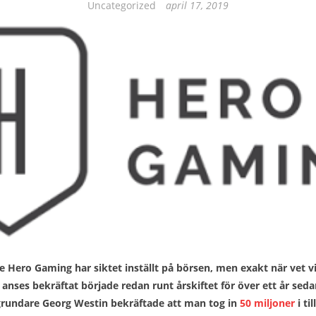
Categories
Uncategorized
april 17, 2019
Hero Gaming har siktet inställt på börsen, men exakt när vet vi
anses bekräftat började redan runt årskiftet för över ett år sed
rundare Georg Westin bekräftade att man tog in
50 miljoner
i ti