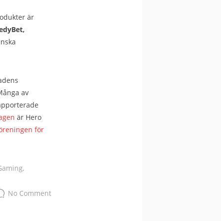
odukter är
edyBet,
enska
nadens
 Många av
rapporterade
lagen
är Hero
öreningen för
Gaming
No Comment