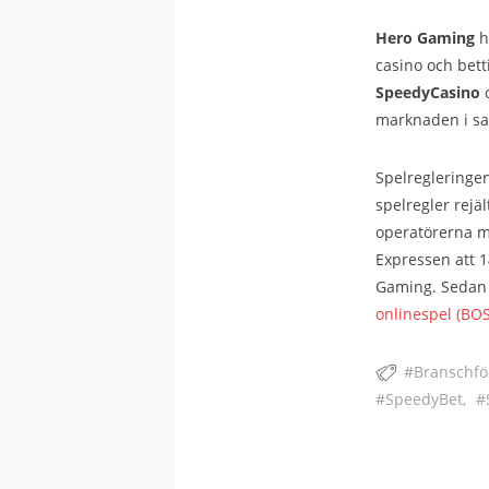
Hero Gaming
h
casino och bet
SpeedyCasino
marknaden i sa
Spelregleringen
spelregler rejä
operatörerna me
Expressen att 1
Gaming. Sedan
onlinespel (BOS
Branschfö
SpeedyBet