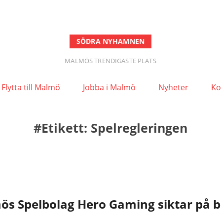
SÖDRA NYHAMNEN
MALMÖS TRENDIGASTE PLATS
Flytta till Malmö
Jobba i Malmö
Nyheter
Ko
Etikett:
Spelregleringen
s Spelbolag Hero Gaming siktar på 